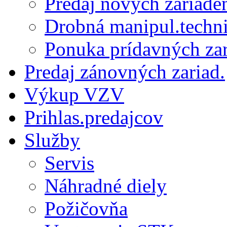
Predaj nových zariade
Drobná manipul.techn
Ponuka prídavných zar
Predaj zánovných zariad.
Výkup VZV
Prihlas.predajcov
Služby
Servis
Náhradné diely
Požičovňa