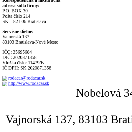
Korešpodenčná a fakturačná
adresa sídla firmy:
P.O. BOX 30
Pošta číslo 214
SK – 821 06 Bratislava
Servisné dielne:
Vajnorská 137
83103 Bratislava-Nové Mesto
IČO: 35695684
DIČ: 2020871358
Vložka číslo: 11479/B
IČ DPH: SK 2020871358
rodacar@rodacar.sk
http://www.rodacar.sk
Nobelová 3
Vajnorská 137, 83103 Bra