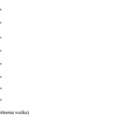
m
m
m
m
m
m
m
m
krétnemu vozíku)