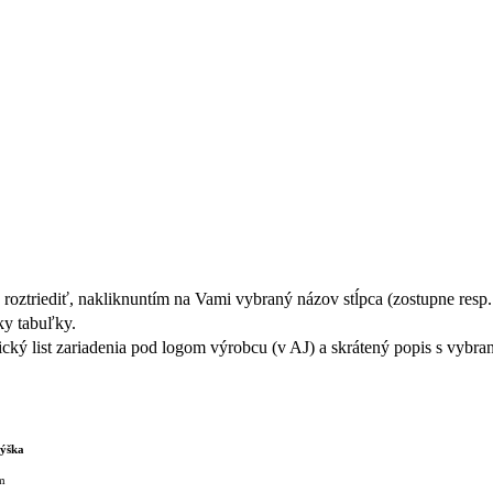
ztriediť, nakliknuntím na Vami vybraný názov stĺpca (zostupne resp.
ky tabuľky.
ý list zariadenia pod logom výrobcu (v AJ) a skrátený popis s vybran
ýška
m