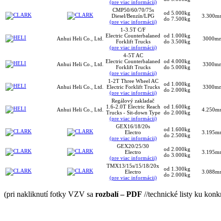
(pre viac informácii)
CMP50/60/70/75s
od 5.000kg
Diesel/Benzín/LPG
3.300m
do 7.500kg
(pre viac informácii)
1-3.5T C/F
Electric Counterbalaned
od 1.000kg
Anhui Heli Co., Ltd.
3000m
Forklift Trucks
do 3.500kg
(pre viac informácii)
4-5T AC
Electric Counterbalaned
od 4.000kg
Anhui Heli Co., Ltd.
3300m
Forklift Trucks
do 5.000kg
(pre viac informácii)
1-2T Three Wheel AC
od 1.000kg
Anhui Heli Co., Ltd.
Electric Forklift Trucks
3300m
do 2.000kg
(pre viac informácii)
Regálový zakladač
1.6-2.0T Electric Reach
od 1.600kg
Anhui Heli Co., Ltd.
4.250m
Trucks - Sit-down Type
do 2.000kg
(pre viac informácii)
GEX16/18/20s
od 1.600kg
Electro
3.195m
do 2.500kg
(pre viac informácii)
GEX20/25/30
od 2.000kg
Electro
3.195m
do 3.000kg
(pre viac informácii)
TMX13/15s/15/18/20x
od 1.300kg
Electro
3.088m
do 2.000kg
(pre viac informácii)
(pri nakliknutí fotky VZV sa
rozbalí – PDF
//technické listy ku kon