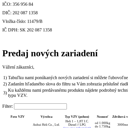
IČO: 356 956 84
DIČ: 202 087 1358
Vložka číslo: 11479/B
IČ DPH: SK 202 087 1358
Predaj nových zariadení
Vážení zákazníci,
1)
Tabuľku nami ponúkaných nových zariadení si môžete ľubovoľne ro
2)
Zadaním hľadaného slova do filtru sa Vám zobrazia príslušné riad
Ku každému nami predávanému produktu nájdete podrobný technick
3)
typu VZV.
Filter:
Foto VZV
Výrobca
Typ VZV (pohon)
Nosnosť
Zdvihová v
Heli 1 – 1,8T I.C.
od 1.000kg
Anhui Heli Co., Ltd.
Diesel // LPG
3000m
do 1.750kg