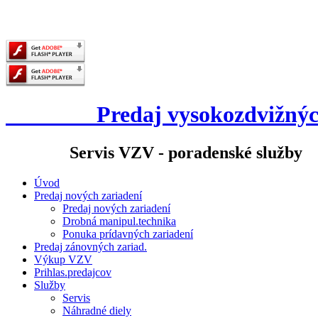
Predaj vysokozdvižných vo
Servis VZV - poradenské služby
Úvod
Predaj nových zariadení
Predaj nových zariadení
Drobná manipul.technika
Ponuka prídavných zariadení
Predaj zánovných zariad.
Výkup VZV
Prihlas.predajcov
Služby
Servis
Náhradné diely