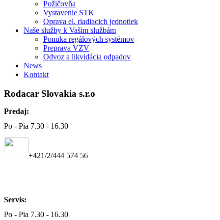
Požičovňa
Vystavenie STK
Oprava el. riadiacich jednotiek
Naše služby k Vašim službám
Ponuka regálových systémov
Preprava VZV
Odvoz a likvidácia odpadov
News
Kontakt
Rodacar Slovakia s.r.o
Predaj:
Po - Pia 7.30 - 16.30
+421/2/444 574 56
Servis:
Po - Pia 7.30 - 16.30