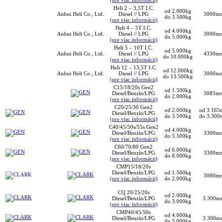
(pre viac informácii)
Heli 2 – 3,5T I.C.
od 2.000kg
Anhui Heli Co., Ltd.
Diesel // LPG
3000m
do 3.500kg
(pre viac informácii)
Heli 4 – 5T I.C.
od 4.000kg
Anhui Heli Co., Ltd.
Diesel // LPG
3000m
do 5.000kg
(pre viac informácii)
Heli 5 – 10T I.C.
od 5.000kg
Anhui Heli Co., Ltd.
Diesel // LPG
4330m
do 10.000kg
(pre viac informácii)
Heli 12 – 13,5T I.C.
od 12.000kg
Anhui Heli Co., Ltd.
Diesel // LPG
3000m
do 13.500kg
(pre viac informácii)
C15/18/20s Gen2
od 1.500kg
Diesel/Benzín/LPG
3085m
do 2.000kg
(pre viac informácii)
C20/25/30 Gen2
od 2.000kg
od 3.16
Diesel/Benzín/LPG
do 3.500kg
do 3.30
(pre viac informácii)
C40/45/50s/55s Gen2
od 4.000kg
Diesel/Benzín/LPG
3300m
do 5.500kg
(pre viac informácii)
C60/70/80 Gen2
od 6.000kg
Diesel/Benzín/LPG
3300m
do 8.000kg
(pre viac informácii)
CMP15/18/20s
Diesel/Benzín/LPG
od 1.500kg
3000m
(pre viac informácii)
do 2.000kg
CQ 20/25/20s
od 2.000kg
Diesel/Benzín/LPG
3.300m
do 3.000kg
(pre viac informácii)
CMP40/45/50s
od 4.000kg
Diesel/Benzín/LPG
3.300m
do 5.000kg